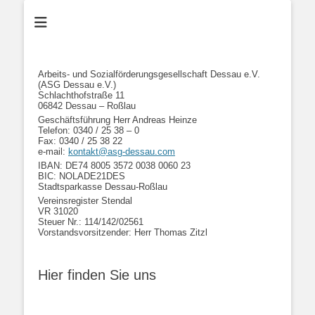
Arbeits- und Sozialförderungsgesellschaft Dessau e.V.
(ASG Dessau e.V.)
Schlachthofstraße 11
06842 Dessau – Roßlau
Geschäftsführung Herr Andreas Heinze
Telefon: 0340 / 25 38 – 0
Fax: 0340 / 25 38 22
e-mail:
kontakt@asg-dessau.com
IBAN: DE74 8005 3572 0038 0060 23
BIC: NOLADE21DES
Stadtsparkasse Dessau-Roßlau
Vereinsregister Stendal
VR 31020
Steuer Nr.: 114/142/02561
Vorstandsvorsitzender: Herr Thomas Zitzl
Hier finden Sie uns