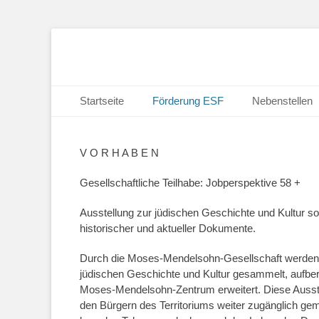
Primäres Menü
Zum
Startseite
Förderung ESF
Nebenstellen
Inhalt
springen
V O R H A B E N
Gesellschaftliche Teilhabe: Jobperspektive 58 +
Ausstellung zur jüdischen Geschichte und Kultur s
historischer und aktueller Dokumente.
Durch die Moses-Mendelsohn-Gesellschaft werden vi
jüdischen Geschichte und Kultur gesammelt, aufberei
Moses-Mendelsohn-Zentrum erweitert. Diese Ausste
den Bürgern des Territoriums weiter zugänglich gem