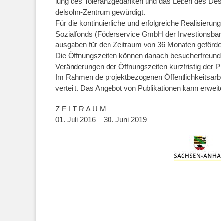
lung des Toleranzgedanken und das Leben des De
delsohn-Zentrum gewürdigt.
Für die kontinuierliche und erfolgreiche Realisier
Sozialfonds (Föderservice GmbH der Investionsban
ausgaben für den Zeitraum von 36 Monaten geförde
Die Öffnungszeiten können danach besucherfreundli
Veränderungen der Öffnungszeiten kurzfristig der P
Im Rahmen de projektbezogenen Öffentlichkeitsarbei
verteilt. Das Angebot von Publikationen kann erweit
Z E I T R A U M
01. Juli 2016 – 30. Juni 2019